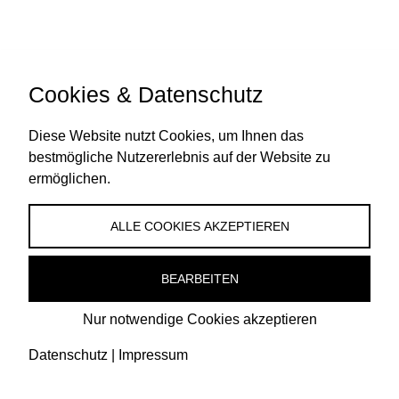
Konto
UNTERNEHMEN
VERSAND & LIEFERUNG
Cookies & Datenschutz
AGB
Versand & Lieferung
Diese Website nutzt Cookies, um Ihnen das
Datenschutz
Zahlungsweisen
bestmögliche Nutzererlebnis auf der Website zu
Impressum
Widerruf
ermöglichen.
Retouren
Vertrag widerrufen
ALLE COOKIES AKZEPTIEREN
BEARBEITEN
Nur notwendige Cookies akzeptieren
Datenschutz
|
Impressum
© 2026, WHITECANE. MOSLER STUNTEBECK MÜLLER GBR
Vertrag widerrufen